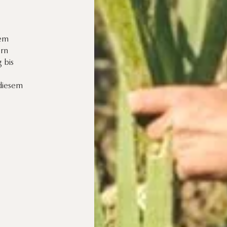
hem
ern
g bis
 diesem