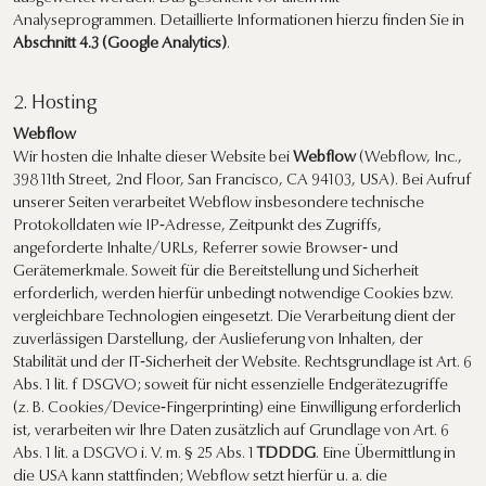
Analyseprogrammen. Detaillierte Informationen hierzu finden Sie in
Abschnitt 4.3 (Google Analytics)
.
2. Hosting
Webflow
Wir hosten die Inhalte dieser Website bei
Webflow
(Webflow, Inc.,
398 11th Street, 2nd Floor, San Francisco, CA 94103, USA). Bei Aufruf
unserer Seiten verarbeitet Webflow insbesondere technische
Protokolldaten wie IP‑Adresse, Zeitpunkt des Zugriffs,
angeforderte Inhalte/URLs, Referrer sowie Browser‑ und
Gerätemerkmale. Soweit für die Bereitstellung und Sicherheit
erforderlich, werden hierfür unbedingt notwendige Cookies bzw.
vergleichbare Technologien eingesetzt. Die Verarbeitung dient der
zuverlässigen Darstellung, der Auslieferung von Inhalten, der
Stabilität und der IT‑Sicherheit der Website. Rechtsgrundlage ist Art. 6
Abs. 1 lit. f DSGVO; soweit für nicht essenzielle Endgerätezugriffe
(z. B. Cookies/Device‑Fingerprinting) eine Einwilligung erforderlich
ist, verarbeiten wir Ihre Daten zusätzlich auf Grundlage von Art. 6
Abs. 1 lit. a DSGVO i. V. m. § 25 Abs. 1
TDDDG
. Eine Übermittlung in
die USA kann stattfinden; Webflow setzt hierfür u. a. die