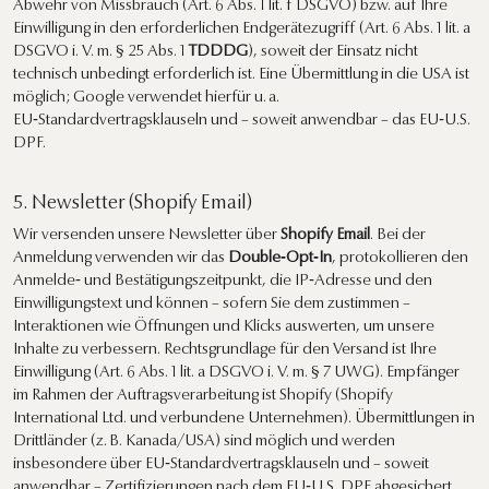
Abwehr von Missbrauch (Art. 6 Abs. 1 lit. f DSGVO) bzw. auf Ihre
Einwilligung in den erforderlichen Endgerätezugriff (Art. 6 Abs. 1 lit. a
DSGVO i. V. m. § 25 Abs. 1
TDDDG
), soweit der Einsatz nicht
technisch unbedingt erforderlich ist. Eine Übermittlung in die USA ist
möglich; Google verwendet hierfür u. a.
EU‑Standardvertragsklauseln und – soweit anwendbar – das EU‑U.S.
DPF.
5. Newsletter (Shopify Email)
Wir versenden unsere Newsletter über
Shopify Email
. Bei der
Anmeldung verwenden wir das
Double‑Opt‑In
, protokollieren den
Anmelde‑ und Bestätigungszeitpunkt, die IP‑Adresse und den
Einwilligungstext und können – sofern Sie dem zustimmen –
Interaktionen wie Öffnungen und Klicks auswerten, um unsere
Inhalte zu verbessern. Rechtsgrundlage für den Versand ist Ihre
Einwilligung (Art. 6 Abs. 1 lit. a DSGVO i. V. m. § 7 UWG). Empfänger
im Rahmen der Auftragsverarbeitung ist Shopify (Shopify
International Ltd. und verbundene Unternehmen). Übermittlungen in
Drittländer (z. B. Kanada/USA) sind möglich und werden
insbesondere über EU‑Standardvertragsklauseln und – soweit
anwendbar – Zertifizierungen nach dem EU‑U.S. DPF abgesichert.