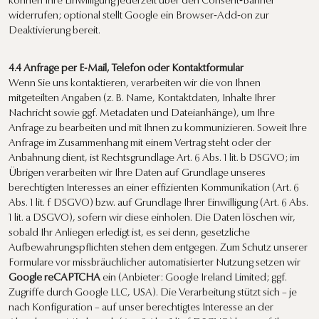
können Ihre Einwilligung jederzeit über den Consent‑Banner
widerrufen; optional stellt Google ein Browser‑Add‑on zur
Deaktivierung bereit.
4.4 Anfrage per E‑Mail, Telefon oder Kontaktformular
Wenn Sie uns kontaktieren, verarbeiten wir die von Ihnen
mitgeteilten Angaben (z. B. Name, Kontaktdaten, Inhalte Ihrer
Nachricht sowie ggf. Metadaten und Dateianhänge), um Ihre
Anfrage zu bearbeiten und mit Ihnen zu kommunizieren. Soweit Ihre
Anfrage im Zusammenhang mit einem Vertrag steht oder der
Anbahnung dient, ist Rechtsgrundlage Art. 6 Abs. 1 lit. b DSGVO; im
Übrigen verarbeiten wir Ihre Daten auf Grundlage unseres
berechtigten Interesses an einer effizienten Kommunikation (Art. 6
Abs. 1 lit. f DSGVO) bzw. auf Grundlage Ihrer Einwilligung (Art. 6 Abs.
1 lit. a DSGVO), sofern wir diese einholen. Die Daten löschen wir,
sobald Ihr Anliegen erledigt ist, es sei denn, gesetzliche
Aufbewahrungspflichten stehen dem entgegen. Zum Schutz unserer
Formulare vor missbräuchlicher automatisierter Nutzung setzen wir
Google reCAPTCHA
ein (Anbieter: Google Ireland Limited; ggf.
Zugriffe durch Google LLC, USA). Die Verarbeitung stützt sich – je
nach Konfiguration – auf unser berechtigtes Interesse an der