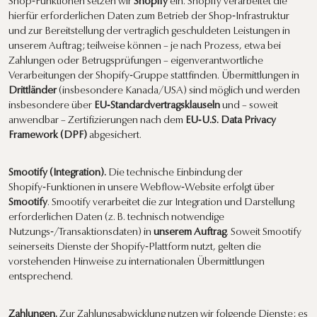
Shop‑Funktionen setzen wir
Shopify
ein. Shopify verarbeitet die
hierfür erforderlichen Daten zum Betrieb der Shop‑Infrastruktur
und zur Bereitstellung der vertraglich geschuldeten Leistungen in
unserem Auftrag; teilweise können – je nach Prozess, etwa bei
Zahlungen oder Betrugsprüfungen – eigenverantwortliche
Verarbeitungen der Shopify‑Gruppe stattfinden. Übermittlungen in
Drittländer
(insbesondere Kanada/USA) sind möglich und werden
insbesondere über
EU‑Standardvertragsklauseln
und – soweit
anwendbar – Zertifizierungen nach dem
EU‑U.S. Data Privacy
Framework (DPF)
abgesichert.
Smootify (Integration).
Die technische Einbindung der
Shopify‑Funktionen in unsere Webflow‑Website erfolgt über
Smootify
. Smootify verarbeitet die zur Integration und Darstellung
erforderlichen Daten (z. B. technisch notwendige
Nutzungs‑/Transaktionsdaten) in
unserem Auftrag
. Soweit Smootify
seinerseits Dienste der Shopify‑Plattform nutzt, gelten die
vorstehenden Hinweise zu internationalen Übermittlungen
entsprechend.
Zahlungen.
Zur Zahlungsabwicklung nutzen wir folgende Dienste; es