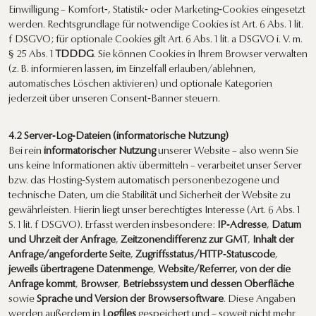
Einwilligung – Komfort‑, Statistik‑ oder Marketing‑Cookies eingesetzt
werden. Rechtsgrundlage für notwendige Cookies ist Art. 6 Abs. 1 lit.
f DSGVO; für optionale Cookies gilt Art. 6 Abs. 1 lit. a DSGVO i. V. m.
§ 25 Abs. 1
TDDDG
. Sie können Cookies in Ihrem Browser verwalten
(z. B. informieren lassen, im Einzelfall erlauben/ablehnen,
automatisches Löschen aktivieren) und optionale Kategorien
jederzeit über unseren Consent‑Banner steuern.
4.2 Server‑Log‑Dateien (informatorische Nutzung)
Bei rein
informatorischer Nutzung
unserer Website – also wenn Sie
uns keine Informationen aktiv übermitteln – verarbeitet unser Server
bzw. das Hosting‑System automatisch personenbezogene und
technische Daten, um die Stabilität und Sicherheit der Website zu
gewährleisten. Hierin liegt unser berechtigtes Interesse (Art. 6 Abs. 1
S. 1 lit. f DSGVO). Erfasst werden insbesondere:
IP‑Adresse
,
Datum
und Uhrzeit der Anfrage
,
Zeitzonendifferenz zur GMT
,
Inhalt der
Anfrage/angeforderte Seite
,
Zugriffsstatus/HTTP‑Statuscode
,
jeweils übertragene Datenmenge
,
Website/Referrer, von der die
Anfrage kommt
,
Browser
,
Betriebssystem und dessen Oberfläche
sowie
Sprache und Version der Browsersoftware
. Diese Angaben
werden außerdem in
Logfiles
gespeichert und – soweit nicht mehr