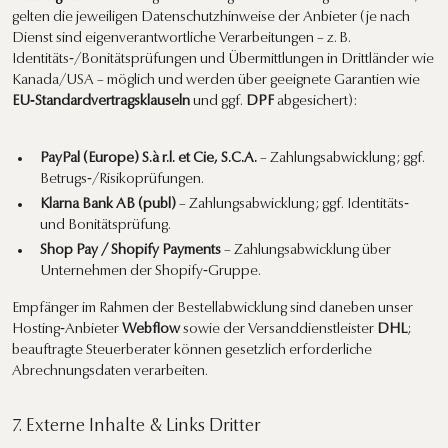
gelten die jeweiligen Datenschutzhinweise der Anbieter (je nach
Dienst sind eigenverantwortliche Verarbeitungen – z. B.
Identitäts‑/Bonitätsprüfungen und Übermittlungen in Drittländer wie
Kanada/USA – möglich und werden über geeignete Garantien wie
EU‑Standardvertragsklauseln
und ggf.
DPF
abgesichert):
PayPal (Europe) S.à r.l. et Cie, S.C.A.
– Zahlungsabwicklung; ggf.
Betrugs‑/Risikoprüfungen.
Klarna Bank AB (publ)
– Zahlungsabwicklung; ggf. Identitäts‑
und Bonitätsprüfung.
Shop Pay / Shopify Payments
– Zahlungsabwicklung über
Unternehmen der Shopify‑Gruppe.
Empfänger im Rahmen der Bestellabwicklung sind daneben unser
Hosting‑Anbieter
Webflow
sowie der Versanddienstleister
DHL
;
beauftragte Steuerberater können gesetzlich erforderliche
Abrechnungsdaten verarbeiten.
7. Externe Inhalte & Links Dritter