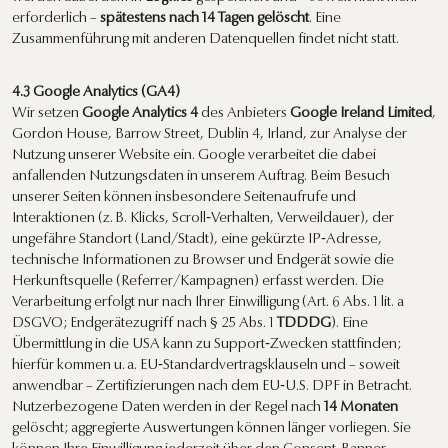
erforderlich –
spätestens nach 14 Tagen gelöscht
. Eine
Zusammenführung mit anderen Datenquellen findet nicht statt.
4.3 Google Analytics (GA4)
Wir setzen
Google Analytics 4
des Anbieters
Google Ireland Limited
,
Gordon House, Barrow Street, Dublin 4, Irland, zur Analyse der
Nutzung unserer Website ein. Google verarbeitet die dabei
anfallenden Nutzungsdaten in unserem Auftrag. Beim Besuch
unserer Seiten können insbesondere Seitenaufrufe und
Interaktionen (z. B. Klicks, Scroll‑Verhalten, Verweildauer), der
ungefähre Standort (Land/Stadt), eine gekürzte IP‑Adresse,
technische Informationen zu Browser und Endgerät sowie die
Herkunftsquelle (Referrer/Kampagnen) erfasst werden. Die
Verarbeitung erfolgt nur nach Ihrer Einwilligung (Art. 6 Abs. 1 lit. a
DSGVO; Endgerätezugriff nach § 25 Abs. 1
TDDDG
). Eine
Übermittlung in die USA kann zu Support‑Zwecken stattfinden;
hierfür kommen u. a. EU‑Standardvertragsklauseln und – soweit
anwendbar – Zertifizierungen nach dem EU‑U.S. DPF in Betracht.
Nutzerbezogene Daten werden in der Regel nach
14 Monaten
gelöscht; aggregierte Auswertungen können länger vorliegen. Sie