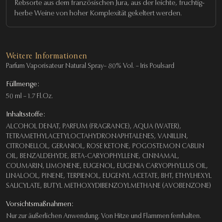
Rebsorte aus dem französischen Jura, aus der leichte, fruchtig-
herbe Weine von hoher Komplexität gekeltert werden.
Weitere Informationen
Parfum Vaporisateur Natural Spray– 80% Vol. – Iris Poulsard
Füllmenge:
50 ml – 1.7 Fl.Oz.
Inhaltsstoffe:
ALCOHOL DENAT, PARFUM (FRAGRANCE), AQUA (WATER),
TETRAMETHYLACETYLOCTAHYDRONAPHTALENES, VANILLIN,
CITRONELLOL, GERANIOL, ROSE KETONE, POGOSTEMON CABLIN
OIL, BENZALDEHYDE, BETA-CARYOPHYLLENE, CINNAMAL,
COUMARIN, LIMONENE, EUGENOL, EUGENIA CARYOPHYLLUS OIL,
LINALOOL, PINENE, TERPIENOL, EUGENYL ACETATE, BHT, ETHYLHEXYL
SALICYLATE, BUTYL METHOXYDIBENZOYLMETHANE (AVOBENZONE)
Vorsichtsmaßnahmen:
Nur zur äußerlichen Anwendung. Von Hitze und Flammen fernhalten.