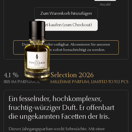
Anzahl
Zum Warenkorb hinzufügen
Jetzt kaufen (zum Checkout)
Demnächst wieder verfügbar. Abonnieren Sie unseren
Newsletter
, um sofort benachrichtigt zu werden.
4,1 %
Selection 2026
IRIS IM PARFUMÖL
MILLÉSIME PARFUM, LIMITED TO 513 PCS
Ein fesselnder, hochkomplexer,
fruchtig-würziger Duft. Er offenbart
die ungekannten Facetten der Iris.
Dieses Jahrgangsparfum weckt Sehnsüchte. Mit einer