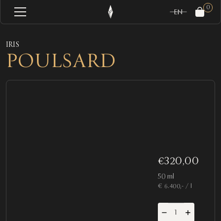
0
EN
IRIS
POULSARD
€320,00
50 ml
€ 6.400,- / l