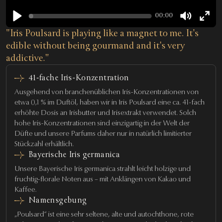
00:00
Play
Mute
Enter
"Iris Poulsard is playing like a magnet to me. It's
fulls
edible without being gourmand and it's very
addictive."
41-fache Iris-Konzentration
Ausgehend von branchenüblichen Iris-Konzentrationen von
etwa 0,1 % im Duftöl, haben wir in Iris Poulsard eine ca. 41-fach
erhöhte Dosis an Irisbutter und Irisextrakt verwendet. Solch
hohe Iris-Konzentrationen sind einzigartig in der Welt der
Düfte und unsere Parfums daher nur in natürlich limitierter
Stückzahl erhältlich.
Bayerische Iris germanica
Unsere Bayerische Iris germanica strahlt leicht holzige und
fruchtig-florale Noten aus – mit Anklängen von Kakao und
Kaffee.
Namensgebung
„Poulsard“ ist eine sehr seltene, alte und autochthone, rote